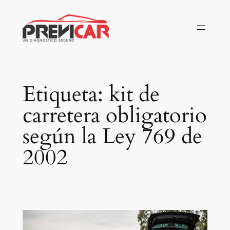
Saltar
al
contenido
Etiqueta:
kit de
carretera obligatorio
según la Ley 769 de
2002