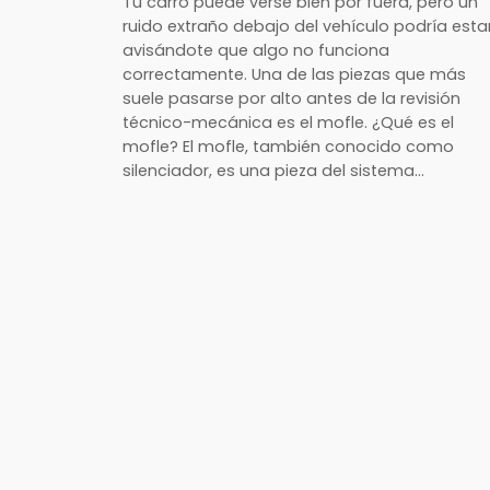
Tu carro puede verse bien por fuera, pero un
ruido extraño debajo del vehículo podría esta
avisándote que algo no funciona
correctamente. Una de las piezas que más
suele pasarse por alto antes de la revisión
técnico-mecánica es el mofle. ¿Qué es el
mofle? El mofle, también conocido como
silenciador, es una pieza del sistema…