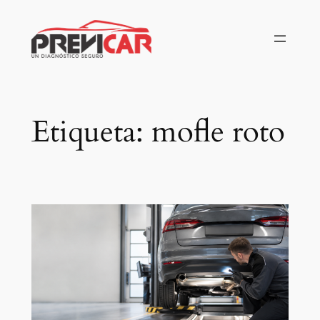
Saltar
al
contenido
Etiqueta:
mofle roto