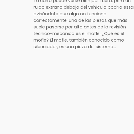
Tu carro puede verse bien por fuera, pero un
ruido extraño debajo del vehículo podría esta
avisándote que algo no funciona
correctamente. Una de las piezas que más
suele pasarse por alto antes de la revisión
técnico-mecánica es el mofle. ¿Qué es el
mofle? El mofle, también conocido como
silenciador, es una pieza del sistema…